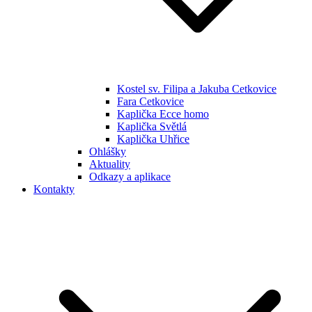
Kostel sv. Filipa a Jakuba Cetkovice
Fara Cetkovice
Kaplička Ecce homo
Kaplička Světlá
Kaplička Uhřice
Ohlášky
Aktuality
Odkazy a aplikace
Kontakty