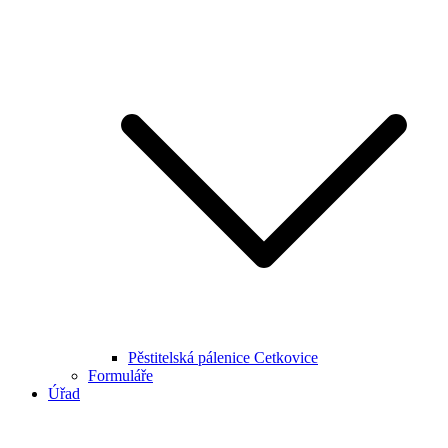
Pěstitelská pálenice Cetkovice
Formuláře
Úřad