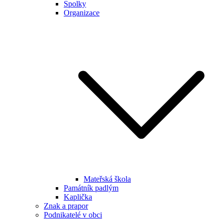
Spolky
Organizace
Mateřská škola
Památník padlým
Kaplička
Znak a prapor
Podnikatelé v obci