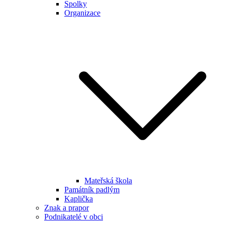
Spolky
Organizace
Mateřská škola
Památník padlým
Kaplička
Znak a prapor
Podnikatelé v obci