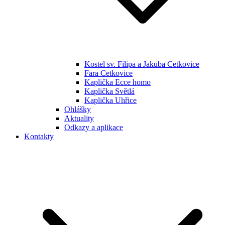
Kostel sv. Filipa a Jakuba Cetkovice
Fara Cetkovice
Kaplička Ecce homo
Kaplička Světlá
Kaplička Uhřice
Ohlášky
Aktuality
Odkazy a aplikace
Kontakty