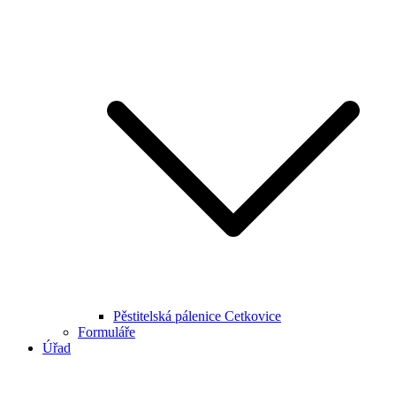
Pěstitelská pálenice Cetkovice
Formuláře
Úřad