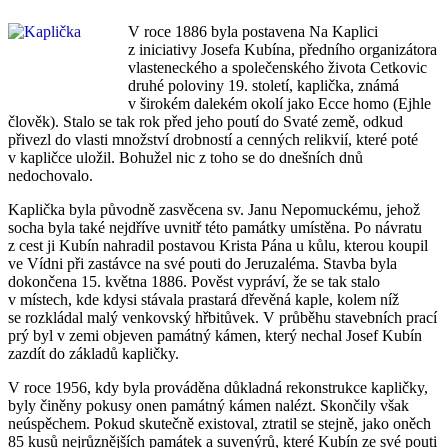
V roce 1886 byla postavena Na Kaplici
z iniciativy Josefa Kubína, předního organizátora
vlasteneckého a společenského života Cetkovic
druhé poloviny 19. století, kaplička, známá
v širokém dalekém okolí jako Ecce homo (Ejhle
člověk). Stalo se tak rok před jeho poutí do Svaté země, odkud
přivezl do vlasti množství drobností a cenných relikvií, které poté
v kapličce uložil. Bohužel nic z toho se do dnešních dnů
nedochovalo.
Kaplička byla původně zasvěcena sv. Janu Nepomuckému, jehož
socha byla také nejdříve uvnitř této památky umístěna. Po návratu
z cest ji Kubín nahradil postavou Krista Pána u kůlu, kterou koupil
ve Vídni při zastávce na své pouti do Jeruzaléma. Stavba byla
dokončena 15. května 1886. Pověst vypráví, že se tak stalo
v místech, kde kdysi stávala prastará dřevěná kaple, kolem níž
se rozkládal malý venkovský hřbitůvek. V průběhu stavebních prací
prý byl v zemi objeven památný kámen, který nechal Josef Kubín
zazdít do základů kapličky.
V roce 1956, kdy byla prováděna důkladná rekonstrukce kapličky,
byly činěny pokusy onen památný kámen nalézt. Skončily však
neúspěchem. Pokud skutečně existoval, ztratil se stejně, jako oněch
85 kusů nejrůznějších památek a suvenýrů, které Kubín ze své pouti