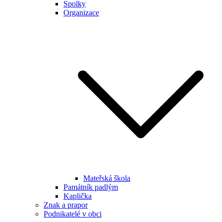
Spolky
Organizace
Mateřská škola
Památník padlým
Kaplička
Znak a prapor
Podnikatelé v obci