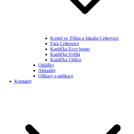
Kostel sv. Filipa a Jakuba Cetkovice
Fara Cetkovice
Kaplička Ecce homo
Kaplička Světlá
Kaplička Uhřice
Ohlášky
Aktuality
Odkazy a aplikace
Kontakty