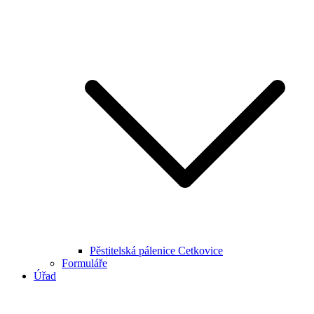
Pěstitelská pálenice Cetkovice
Formuláře
Úřad