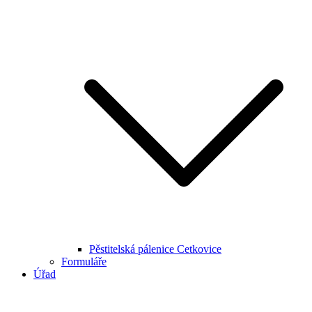
Pěstitelská pálenice Cetkovice
Formuláře
Úřad