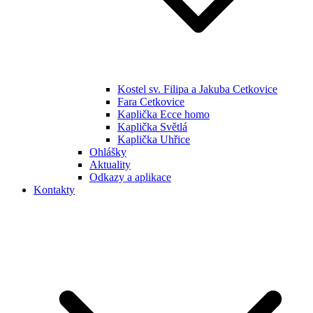
Kostel sv. Filipa a Jakuba Cetkovice
Fara Cetkovice
Kaplička Ecce homo
Kaplička Světlá
Kaplička Uhřice
Ohlášky
Aktuality
Odkazy a aplikace
Kontakty