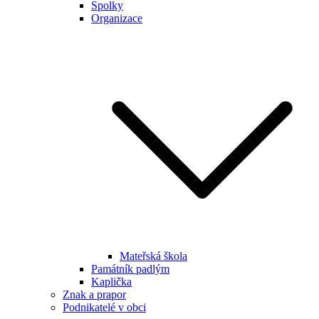
Spolky
Organizace
Mateřská škola
Památník padlým
Kaplička
Znak a prapor
Podnikatelé v obci