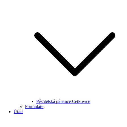
Pěstitelská pálenice Cetkovice
Formuláře
Úřad