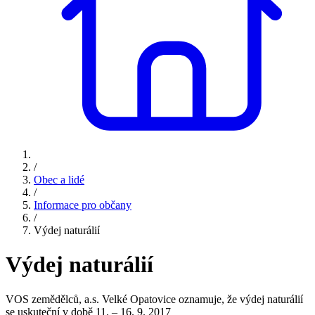
/
Obec a lidé
/
Informace pro občany
/
Výdej naturálií
Výdej naturálií
VOS zemědělců, a.s. Velké Opatovice oznamuje, že výdej naturálií
se uskuteční v době 11. – 16. 9. 2017