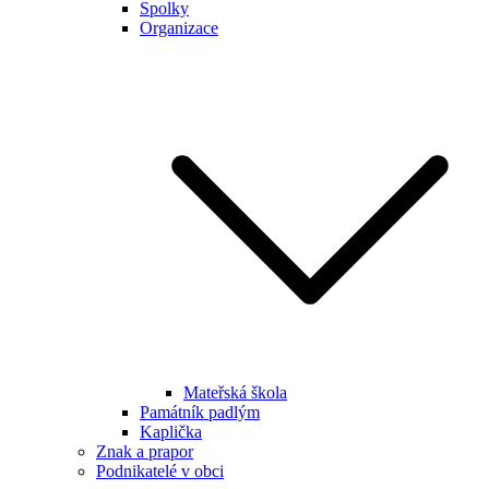
Spolky
Organizace
Mateřská škola
Památník padlým
Kaplička
Znak a prapor
Podnikatelé v obci