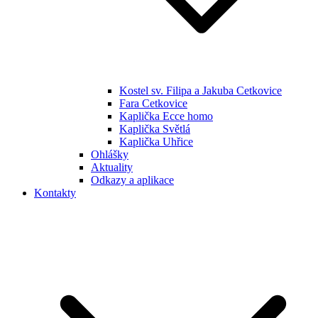
Kostel sv. Filipa a Jakuba Cetkovice
Fara Cetkovice
Kaplička Ecce homo
Kaplička Světlá
Kaplička Uhřice
Ohlášky
Aktuality
Odkazy a aplikace
Kontakty