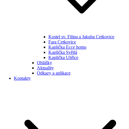
Kostel sv. Filipa a Jakuba Cetkovice
Fara Cetkovice
Kaplička Ecce homo
Kaplička Světlá
Kaplička Uhřice
Ohlášky
Aktuality
Odkazy a aplikace
Kontakty