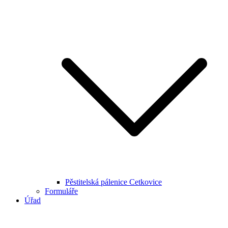
Pěstitelská pálenice Cetkovice
Formuláře
Úřad