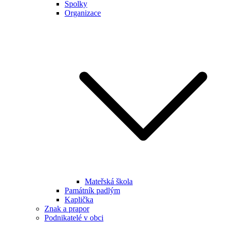
Spolky
Organizace
Mateřská škola
Památník padlým
Kaplička
Znak a prapor
Podnikatelé v obci