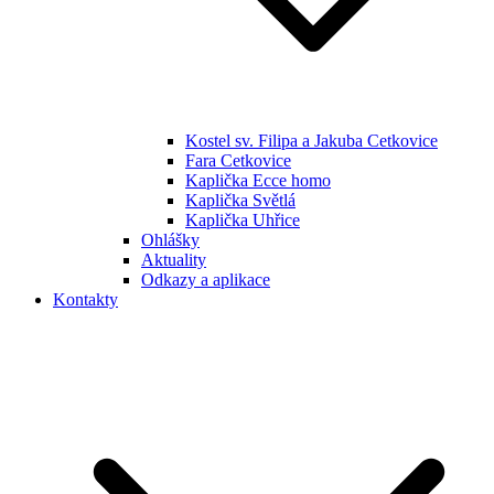
Kostel sv. Filipa a Jakuba Cetkovice
Fara Cetkovice
Kaplička Ecce homo
Kaplička Světlá
Kaplička Uhřice
Ohlášky
Aktuality
Odkazy a aplikace
Kontakty