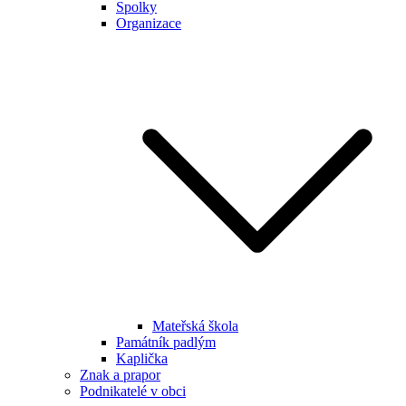
Spolky
Organizace
Mateřská škola
Památník padlým
Kaplička
Znak a prapor
Podnikatelé v obci