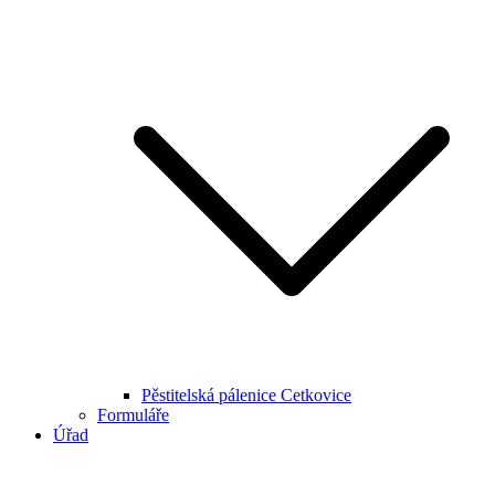
Pěstitelská pálenice Cetkovice
Formuláře
Úřad