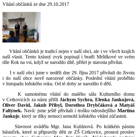
Vítání občánků ze dne 29.10.2017
Vítání občánků je tradicí nejen v naší obci, ale i ve všech krajích
naší vlasti. Tento krásný zvyk popisují i bratři Mrštíkové ve svém
díle Rok na vsi, když se narodilo dítě, přišel je starosta přivítat.
I v naší obci jsme v neděli dne 29. října 2017 přivítali do života
i do naší obce nově narozené občánky. Poslední vítání proběhlo
v listopadu loňského roku. Od té doby se narodilo 6 dětí.
K samotnému vítání do malého sálu Kulturního domu
v Cetkovicích za námi přišli
Jáchym Sychra, Elenka Jankujová,
Oliver David, Jakub Přibyl, Dorothea Drybčáková a Matyáš
Faltýnek.
Navíc jsme ještě přivítali i trošku odrostlejšího
Martina
Jankuje
, který se díky nemoci nemohl loňského vítání zúčastnit.
Slavnost uváděla Mgr. Jana Kubínová. Po krátkém pásmu
básniček, které si připravily děti ze ZŠ Cetkovice, pronesl proslov