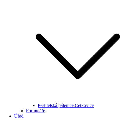
Pěstitelská pálenice Cetkovice
Formuláře
Úřad