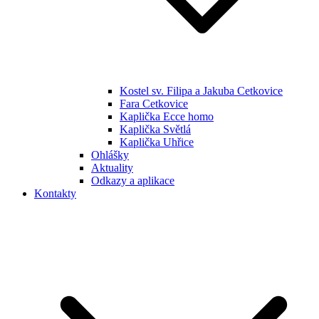
Kostel sv. Filipa a Jakuba Cetkovice
Fara Cetkovice
Kaplička Ecce homo
Kaplička Světlá
Kaplička Uhřice
Ohlášky
Aktuality
Odkazy a aplikace
Kontakty