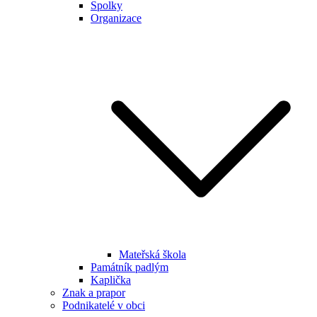
Spolky
Organizace
Mateřská škola
Památník padlým
Kaplička
Znak a prapor
Podnikatelé v obci