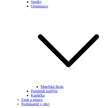
Spolky
Organizace
Mateřská škola
Památník padlým
Kaplička
Znak a prapor
Podnikatelé v obci