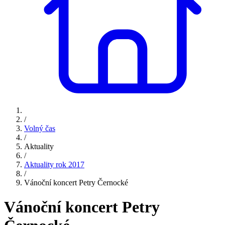
/
Volný čas
/
Aktuality
/
Aktuality rok 2017
/
Vánoční koncert Petry Černocké
Vánoční koncert Petry