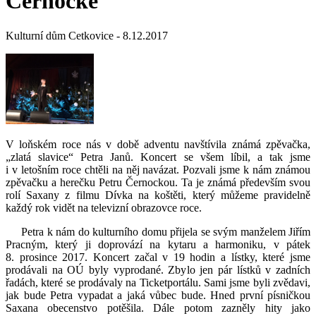
Černocké
Kulturní dům Cetkovice - 8.12.2017
V loňském roce nás v době adventu navštívila známá zpěvačka,
„zlatá slavice“ Petra Janů. Koncert se všem líbil, a tak jsme
i v letošním roce chtěli na něj navázat. Pozvali jsme k nám známou
zpěvačku a herečku Petru Černockou. Ta je známá především svou
rolí Saxany z filmu Dívka na koštěti, který můžeme pravidelně
každý rok vidět na televizní obrazovce roce.
Petra k nám do kulturního domu přijela se svým manželem Jiřím
Pracným, který ji doprovází na kytaru a harmoniku, v pátek
8. prosince 2017. Koncert začal v 19 hodin a lístky, které jsme
prodávali na OÚ byly vyprodané. Zbylo jen pár lístků v zadních
řadách, které se prodávaly na Ticketportálu. Sami jsme byli zvědavi,
jak bude Petra vypadat a jaká vůbec bude. Hned první písničkou
Saxana obecenstvo potěšila. Dále potom zazněly hity jako