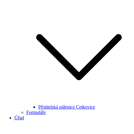
Pěstitelská pálenice Cetkovice
Formuláře
Úřad