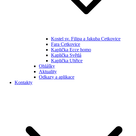
Kostel sv. Filipa a Jakuba Cetkovice
Fara Cetkovice
Kaplička Ecce homo
Kaplička Světlá
Kaplička Uhřice
Ohlášky
Aktuality
Odkazy a aplikace
Kontakty