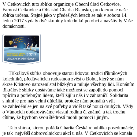
V Cetkovicích tuto sbírku organizuje Obecní úřad Cetkovice,
Farnost Cetkovice a Oblastní Charita Blansko, pro kterou je naše
sbírka určena. Stejně jako v předešlých letech se tak v sobotu 14.
ledna 2017 vydaly dvě skupiny koledníků po obci a navštívily Vaše
domácnosti.
Tříkrálová sbírka obnovuje starou lidovou tradici tříkrálových
koledníků, předávajících radostnou zvěst o Bohu, který se nám
skrze Kristovo narození stal blízkým a miluje všechny lidi. Konáním
tříkrálové sbírky dostáváme také možnost se zapojit do pomoci
trpícím a potřebným lidem, kteří žijí u nás i v zahraničí. Solidarita
s nimi je pro nás velmi důležitá, protože nám pomáhá vyjít
ze zahledění se jen na své potřeby a vidět také nouzi druhých. Vždy
o Vánocích obdarováváme vlastní rodinu či známé, a tak trochu
cítíme, že bychom svou štědrostí mohli pomoci i jiným.
Tato sbírka, kterou pořádá Charita Česká republika posedmnácté,
je tak největší dobrovolnickou akcí u nás. V Cetkovicích se konala