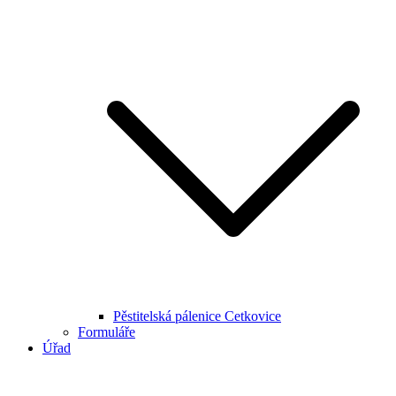
Pěstitelská pálenice Cetkovice
Formuláře
Úřad