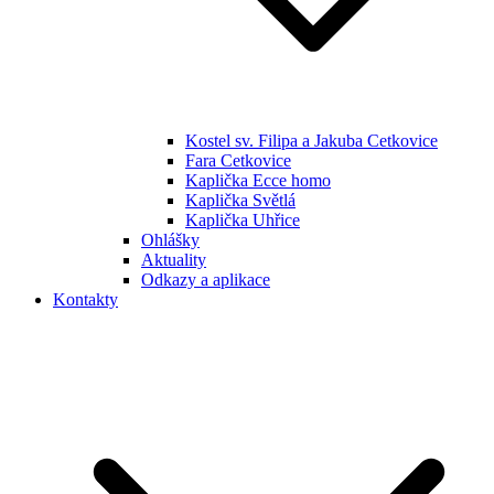
Kostel sv. Filipa a Jakuba Cetkovice
Fara Cetkovice
Kaplička Ecce homo
Kaplička Světlá
Kaplička Uhřice
Ohlášky
Aktuality
Odkazy a aplikace
Kontakty