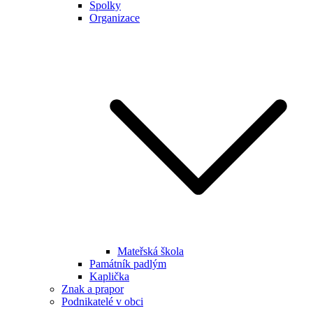
Spolky
Organizace
Mateřská škola
Památník padlým
Kaplička
Znak a prapor
Podnikatelé v obci