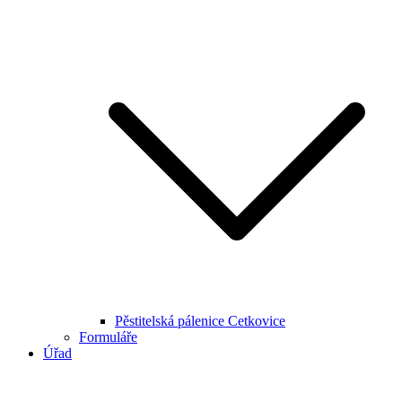
Pěstitelská pálenice Cetkovice
Formuláře
Úřad