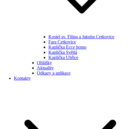
Kostel sv. Filipa a Jakuba Cetkovice
Fara Cetkovice
Kaplička Ecce homo
Kaplička Světlá
Kaplička Uhřice
Ohlášky
Aktuality
Odkazy a aplikace
Kontakty