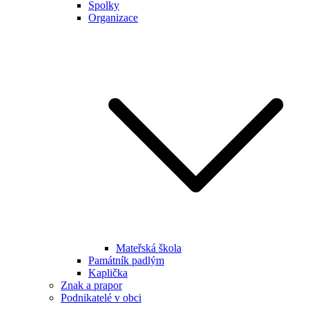
Spolky
Organizace
Mateřská škola
Památník padlým
Kaplička
Znak a prapor
Podnikatelé v obci