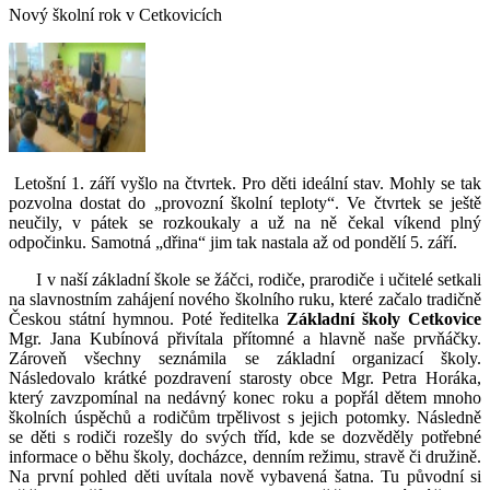
Nový školní rok v Cetkovicích
Letošní 1. září vyšlo na čtvrtek. Pro děti ideální stav. Mohly se tak
pozvolna dostat do „provozní školní teploty“. Ve čtvrtek se ještě
neučily, v pátek se rozkoukaly a už na ně čekal víkend plný
odpočinku. Samotná „dřina“ jim tak nastala až od pondělí 5. září.
I v naší základní škole se žáčci, rodiče, prarodiče i učitelé setkali
na slavnostním zahájení nového školního ruku, které začalo tradičně
Českou státní hymnou. Poté ředitelka
Základní školy Cetkovice
Mgr. Jana Kubínová přivítala přítomné a hlavně naše prvňáčky.
Zároveň všechny seznámila se základní organizací školy.
Následovalo krátké pozdravení starosty obce Mgr. Petra Horáka,
který zavzpomínal na nedávný konec roku a popřál dětem mnoho
školních úspěchů a rodičům trpělivost s jejich potomky. Následně
se děti s rodiči rozešly do svých tříd, kde se dozvěděly potřebné
informace o běhu školy, docházce, denním režimu, stravě či družině.
Na první pohled děti uvítala nově vybavená šatna. Tu původní si