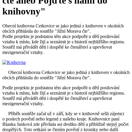
čte aneb Pojďte s námi do
knihovny"
Obecní knihovna Cetkovice se jako jediná z knihoven v okolních
obcích přihlásila do soutěže "Jižní Morava čte".
Podle projektu je podstatou této akce podpořit u dětí posilování
vztahu k místu, kde žijí a seznámit je s historií nejbližšího regionu.
Soutěž má přivádět děti i dospělé ke čtenářství a upevňovat
mezigenerační vztahy.
Obecní knihovna Cetkovice se jako jediná z knihoven v okolních
obcích přihlásila do soutěže "Jižní Morava čte".
Podle projektu je podstatou této akce podpořit u dětí posilování
vztahu k místu, kde žijí a seznámit je s historií nejbližšího regionu.
Soutěž má přivádět děti i dospělé ke čtenářství a upevňovat
mezigenerační vztahy.
Příběh soutěže začal už v září, kdy se v knihovně sešli zájemci
o poslech pověstí nebo legend z našeho kraje. Knihovnice paní
Blanka Janková zde přivítala asi desítku dětí a přibližně stejný počet
dospělých. Toto setkání se čtením pověstí z kroniky nebo další