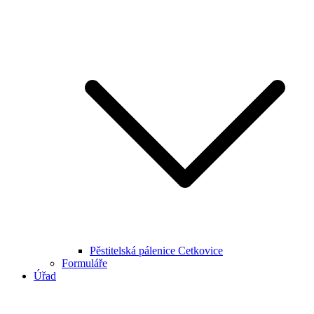
Pěstitelská pálenice Cetkovice
Formuláře
Úřad