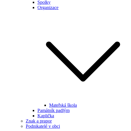
Spolky
Organizace
Mateřská škola
Památník padlým
Kaplička
Znak a prapor
Podnikatelé v obci