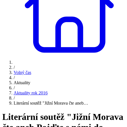
/
Volný čas
/
Aktuality
/
Aktuality rok 2016
/
Literární soutěž "Jižní Morava čte aneb…
Literární soutěž "Jižní Morava