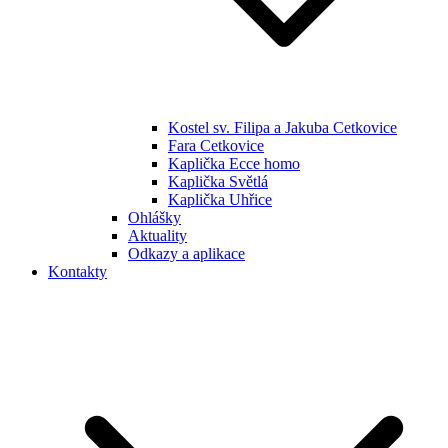
Kostel sv. Filipa a Jakuba Cetkovice
Fara Cetkovice
Kaplička Ecce homo
Kaplička Světlá
Kaplička Uhřice
Ohlášky
Aktuality
Odkazy a aplikace
Kontakty