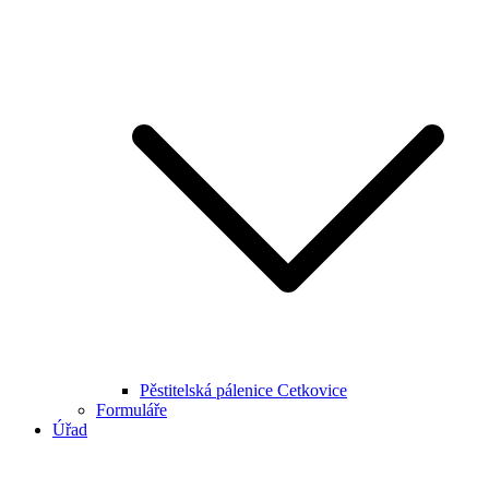
Pěstitelská pálenice Cetkovice
Formuláře
Úřad