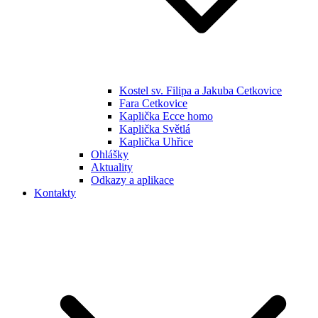
Kostel sv. Filipa a Jakuba Cetkovice
Fara Cetkovice
Kaplička Ecce homo
Kaplička Světlá
Kaplička Uhřice
Ohlášky
Aktuality
Odkazy a aplikace
Kontakty