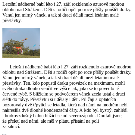
Letošní nádherné babí léto i 27. září rozklenulo azurově modrou
oblohu nad Strážemi. Děti s rodiči opět po roce přišly pouštět draky.
Vanul jen mírný vánek, a tak si draci dělali mezi létáním malé
přestávky.
Letošní nádherné babí léto i 27. září rozklenulo azurově modrou
oblohu nad Strážemi. Děti s rodiči opět po roce přišly pouštět draky.
Vanul jen mírný vánek, a tak si draci dělali mezi létáním malé
přestávky. Ten, kdo popustil draku provázek na maximum, mohl
svého draka dlouho venčit ve výšce tak, jako se to povedlo té
červené rybě. S blížícím se podvečerem vánek zcela ustal a draci
slétli do trávy. Přestávku si udělaly i děti. Při čaji a oplatcích
pozorovaly dvě třpytící se letadla, která nad námi na modrém nebi
nakreslila dvě dlouhé kondenzační čáry. A kdo byl bystrý, zahlédl
i horkovzdušný balon blížící se od severozápadu. Doufali jsme,
že přeletí nad námi, ale měl v plánu přistání na poli
za silnicí.