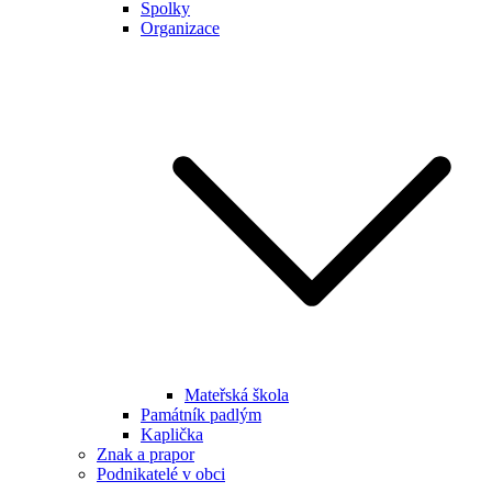
Spolky
Organizace
Mateřská škola
Památník padlým
Kaplička
Znak a prapor
Podnikatelé v obci