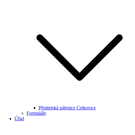
Pěstitelská pálenice Cetkovice
Formuláře
Úřad