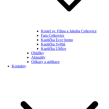
Kostel sv. Filipa a Jakuba Cetkovice
Fara Cetkovice
Kaplička Ecce homo
Kaplička Světlá
Kaplička Uhřice
Ohlášky
Aktuality
Odkazy a aplikace
Kontakty