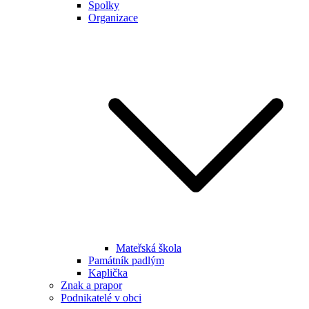
Spolky
Organizace
Mateřská škola
Památník padlým
Kaplička
Znak a prapor
Podnikatelé v obci