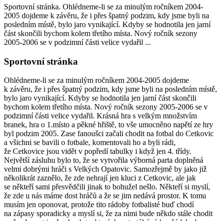
Sportovní stránka. Ohlédneme-li se za minulým ročníkem 2004-
2005 dojdeme k závěru, že i přes špatný podzim, kdy jsme byli na
posledním místě, bylo jaro vynikající. Kdyby se hodnotila jen jarní
část skončili bychom kolem třetího místa. Nový ročník sezony
2005-2006 se v podzimní části velice vydařil ...
Sportovní stránka
Ohlédneme-li se za minulým ročníkem 2004-2005 dojdeme
k závěru, že i přes špatný podzim, kdy jsme byli na posledním místě,
bylo jaro vynikající. Kdyby se hodnotila jen jarní část skončili
bychom kolem třetího místa. Nový ročník sezony 2005-2006 se v
podzimní části velice vydařil. Krásná hra s velkým množstvím
branek, hra o 1.místo a pěkné hřiště, to vše umocněno napětí ze hry
byl podzim 2005. Zase fanoušci začali chodit na fotbal do Cetkovic
a všichni se bavili o fotbale, komentovali ho a byli rádi,
že Cetkovice jsou vidět v popředí tabulky i když jen 4. třídy.
Největší zásluhu bylo to, že se vytvořila výborná parta doplněná
velmi dobrými hráči s Velkých Opatovic. Samozřejmě by jako již
několikrát zaznělo, že zde nehrají jen kluci z Cetkovic, ale jak
se někteří sami přesvědčili jinak to bohužel nešlo. Někteří si myslí,
že zde u nás máme dost hráčů a že se jim nedává prostor. K tomu
musím jen oponovat, protože tito rádoby fotbalisté buď chodí
na zápasy sporadicky a myslí si, že za nimi bude někdo stále chodit