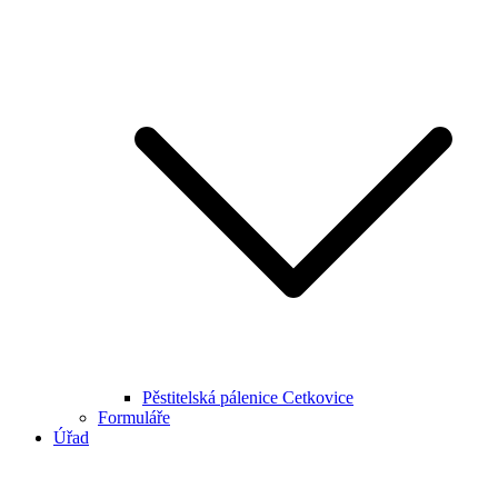
Pěstitelská pálenice Cetkovice
Formuláře
Úřad