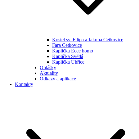
Kostel sv. Filipa a Jakuba Cetkovice
Fara Cetkovice
Kaplička Ecce homo
Kaplička Světlá
Kaplička Uhřice
Ohlášky
Aktuality
Odkazy a aplikace
Kontakty