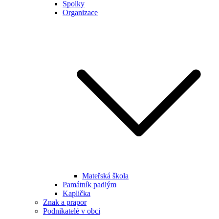
Spolky
Organizace
Mateřská škola
Památník padlým
Kaplička
Znak a prapor
Podnikatelé v obci