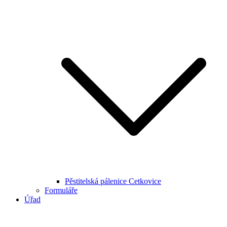
Pěstitelská pálenice Cetkovice
Formuláře
Úřad