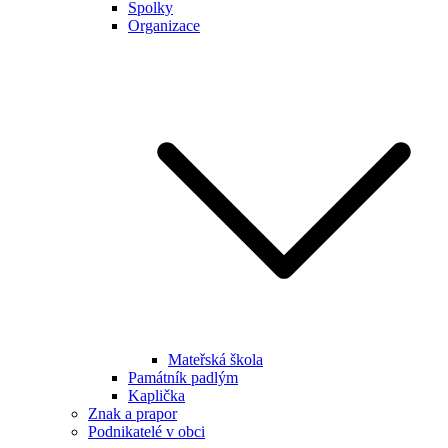
Spolky
Organizace
Mateřská škola
Památník padlým
Kaplička
Znak a prapor
Podnikatelé v obci