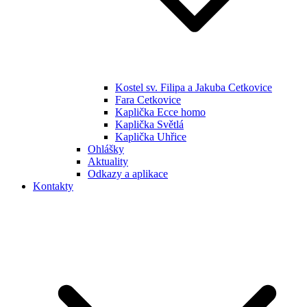
Kostel sv. Filipa a Jakuba Cetkovice
Fara Cetkovice
Kaplička Ecce homo
Kaplička Světlá
Kaplička Uhřice
Ohlášky
Aktuality
Odkazy a aplikace
Kontakty