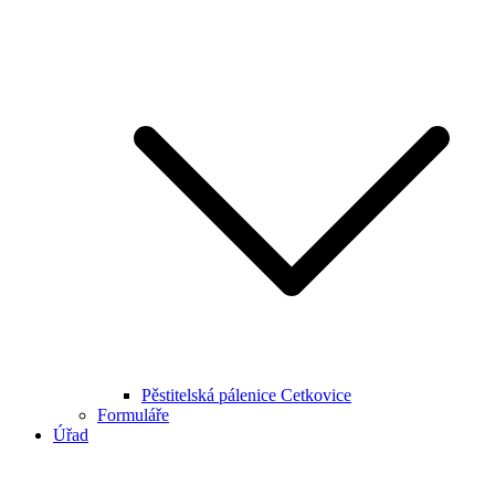
Pěstitelská pálenice Cetkovice
Formuláře
Úřad