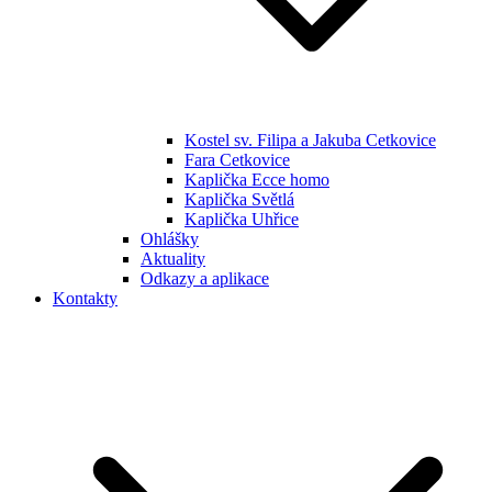
Kostel sv. Filipa a Jakuba Cetkovice
Fara Cetkovice
Kaplička Ecce homo
Kaplička Světlá
Kaplička Uhřice
Ohlášky
Aktuality
Odkazy a aplikace
Kontakty