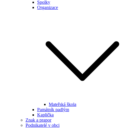
Spolky
Organizace
Mateřská škola
Památník padlým
Kaplička
Znak a prapor
Podnikatelé v obci