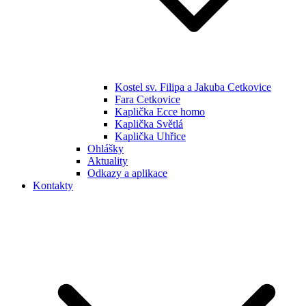
Kostel sv. Filipa a Jakuba Cetkovice
Fara Cetkovice
Kaplička Ecce homo
Kaplička Světlá
Kaplička Uhřice
Ohlášky
Aktuality
Odkazy a aplikace
Kontakty