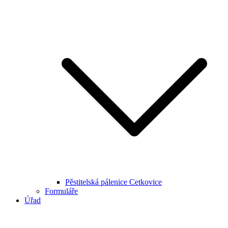
Pěstitelská pálenice Cetkovice
Formuláře
Úřad