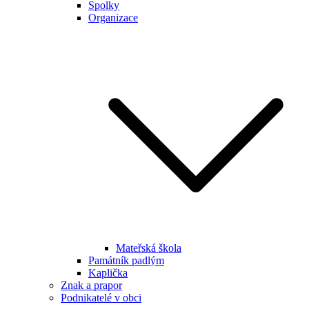
Spolky
Organizace
Mateřská škola
Památník padlým
Kaplička
Znak a prapor
Podnikatelé v obci