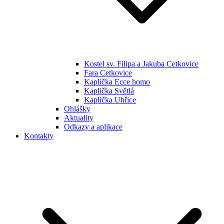
Kostel sv. Filipa a Jakuba Cetkovice
Fara Cetkovice
Kaplička Ecce homo
Kaplička Světlá
Kaplička Uhřice
Ohlášky
Aktuality
Odkazy a aplikace
Kontakty