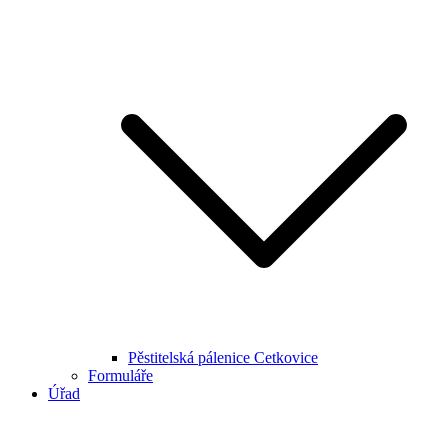
Pěstitelská pálenice Cetkovice
Formuláře
Úřad