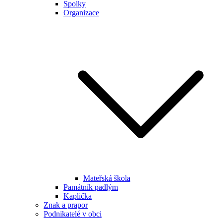
Spolky
Organizace
Mateřská škola
Památník padlým
Kaplička
Znak a prapor
Podnikatelé v obci