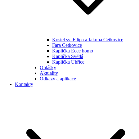
Kostel sv. Filipa a Jakuba Cetkovice
Fara Cetkovice
Kaplička Ecce homo
Kaplička Světlá
Kaplička Uhřice
Ohlášky
Aktuality
Odkazy a aplikace
Kontakty