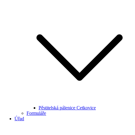
Pěstitelská pálenice Cetkovice
Formuláře
Úřad