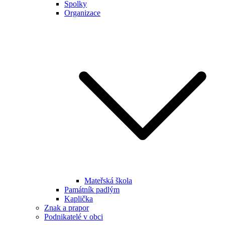
Spolky
Organizace
Mateřská škola
Památník padlým
Kaplička
Znak a prapor
Podnikatelé v obci