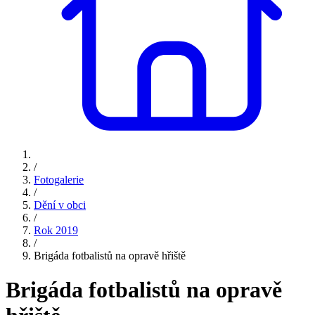
/
Fotogalerie
/
Dění v obci
/
Rok 2019
/
Brigáda fotbalistů na opravě hřiště
Brigáda fotbalistů na opravě