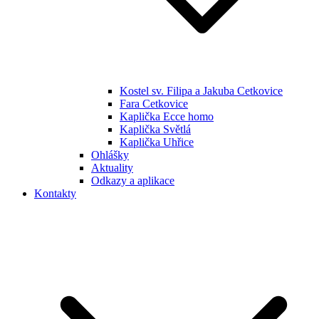
Kostel sv. Filipa a Jakuba Cetkovice
Fara Cetkovice
Kaplička Ecce homo
Kaplička Světlá
Kaplička Uhřice
Ohlášky
Aktuality
Odkazy a aplikace
Kontakty