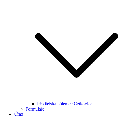
Pěstitelská pálenice Cetkovice
Formuláře
Úřad