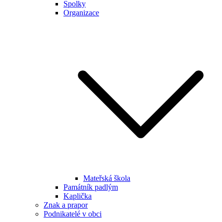
Spolky
Organizace
Mateřská škola
Památník padlým
Kaplička
Znak a prapor
Podnikatelé v obci