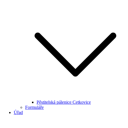
Pěstitelská pálenice Cetkovice
Formuláře
Úřad