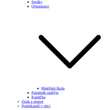
Spolky
Organizace
Mateřská škola
Památník padlým
Kaplička
Znak a prapor
Podnikatelé v obci