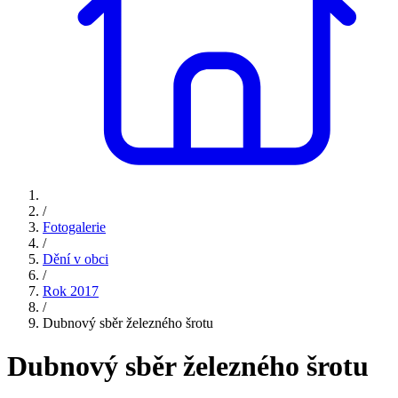
/
Fotogalerie
/
Dění v obci
/
Rok 2017
/
Dubnový sběr železného šrotu
Dubnový sběr železného šrotu