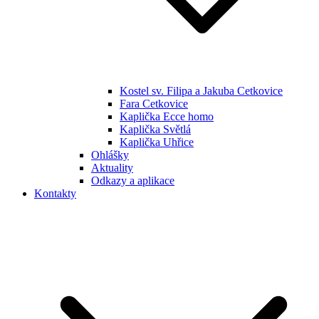
Kostel sv. Filipa a Jakuba Cetkovice
Fara Cetkovice
Kaplička Ecce homo
Kaplička Světlá
Kaplička Uhřice
Ohlášky
Aktuality
Odkazy a aplikace
Kontakty