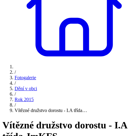
/
Fotogalerie
/
Dění v obci
/
Rok 2015
/
Vítězné družstvo dorostu - I.A třída…
Vítězné družstvo dorostu - I.A