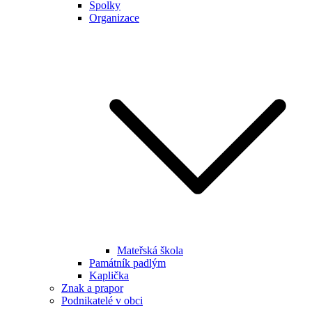
Spolky
Organizace
Mateřská škola
Památník padlým
Kaplička
Znak a prapor
Podnikatelé v obci