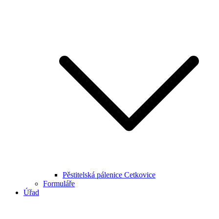
Pěstitelská pálenice Cetkovice
Formuláře
Úřad