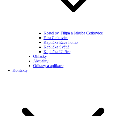
Kostel sv. Filipa a Jakuba Cetkovice
Fara Cetkovice
Kaplička Ecce homo
Kaplička Světlá
Kaplička Uhřice
Ohlášky
Aktuality
Odkazy a aplikace
Kontakty