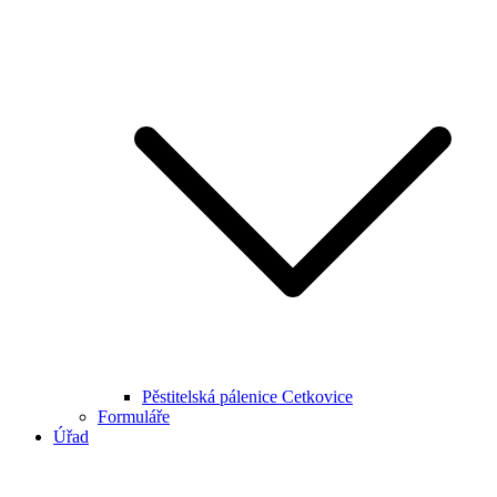
Pěstitelská pálenice Cetkovice
Formuláře
Úřad