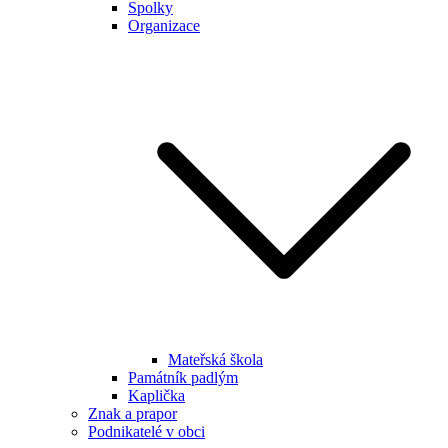
Spolky
Organizace
Mateřská škola
Památník padlým
Kaplička
Znak a prapor
Podnikatelé v obci