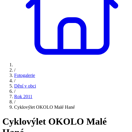
/
Fotogalerie
/
Dění v obci
/
Rok 2011
/
Cyklovýlet OKOLO Malé Hané
Cyklovýlet OKOLO Malé