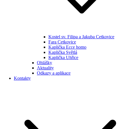
Kostel sv. Filipa a Jakuba Cetkovice
Fara Cetkovice
Kaplička Ecce homo
Kaplička Světlá
Kaplička Uhřice
Ohlášky
Aktuality
Odkazy a aplikace
Kontakty