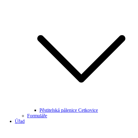
Pěstitelská pálenice Cetkovice
Formuláře
Úřad