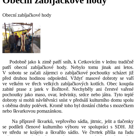
Obecní zabíjačkové hody
Obecní zabíjačkové hody
Podobně jako k zimě patří sníh, k Cetkovicím v lednu tradičně
patří obecní zabíjačkové hody. Nebylo tomu jinak ani letos.
V sobotu se začali zájemci o zabíjačkové pochoutky scházet již
před druhou hodinou odpolední. Vždyť masové dobroty se vaří
ve velkém ve třech velkých zabíjačkových kotlích. Obec koupila
zabité prase z jatek v Bořitově. Nechyběly ani čerstvé vařené
pochoutky jako maso, ovar, ledvinky, srdce nebo játra. Tyto teplé
dobroty si mohli návštěvníci sníst v předsálí kulturního domu spolu
s oběma druhy polévek. Kromě toho byl dostání chleba s mozečkem
nebo škvarkovou pomazánkou.
Na přípravě škvarků, vepřového sádla, jitrnic, jelit a tlačenky
se podíleli členové kulturního výboru ve spolupráci s SDH. Již
ve středu se krájelo a škvařilo sádlo. Ve čtvrtek přišla na řadu