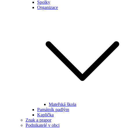
Spolky
Organizace
Mateřská škola
Památník padlým
Kaplička
Znak a prapor
Podnikatelé v obci