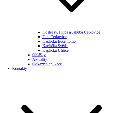
Kostel sv. Filipa a Jakuba Cetkovice
Fara Cetkovice
Kaplička Ecce homo
Kaplička Světlá
Kaplička Uhřice
Ohlášky
Aktuality
Odkazy a aplikace
Kontakty