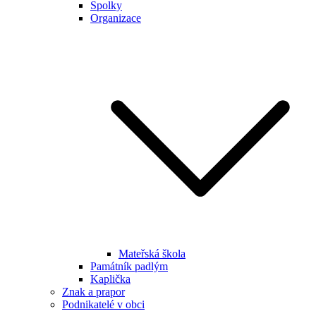
Spolky
Organizace
Mateřská škola
Památník padlým
Kaplička
Znak a prapor
Podnikatelé v obci