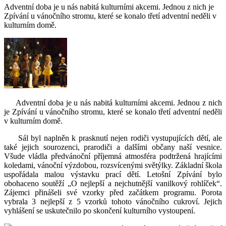
Adventní doba je u nás nabitá kulturními akcemi. Jednou z nich je
Zpívání u vánočního stromu, které se konalo třetí adventní neděli v
kulturním domě.
Adventní doba je u nás nabitá kulturními akcemi. Jednou z nich
je Zpívání u vánočního stromu, které se konalo třetí adventní neděli
v kulturním domě.
Sál byl naplněn k prasknutí nejen rodiči vystupujících dětí, ale
také jejich sourozenci, prarodiči a dalšími občany naší vesnice.
Všude vládla předvánoční příjemná atmosféra podtržená hrajícími
koledami, vánoční výzdobou, rozsvícenými světýlky. Základní škola
uspořádala malou výstavku prací dětí. Letošní Zpívání bylo
obohaceno soutěží „O nejlepší a nejchutnější vanilkový rohlíček“.
Zájemci přinášeli své vzorky před začátkem programu. Porota
vybrala 3 nejlepší z 5 vzorků tohoto vánočního cukroví. Jejich
vyhlášení se uskutečnilo po skončení kulturního vystoupení.