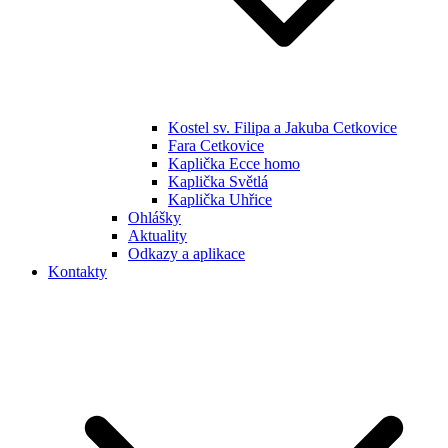
Kostel sv. Filipa a Jakuba Cetkovice
Fara Cetkovice
Kaplička Ecce homo
Kaplička Světlá
Kaplička Uhřice
Ohlášky
Aktuality
Odkazy a aplikace
Kontakty