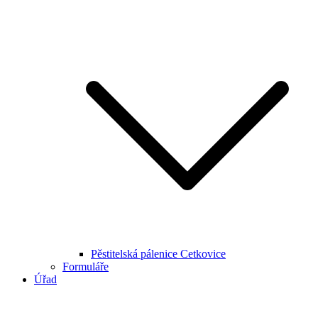
Pěstitelská pálenice Cetkovice
Formuláře
Úřad