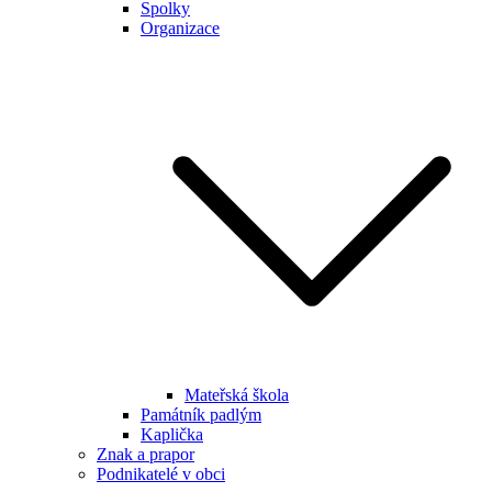
Spolky
Organizace
Mateřská škola
Památník padlým
Kaplička
Znak a prapor
Podnikatelé v obci