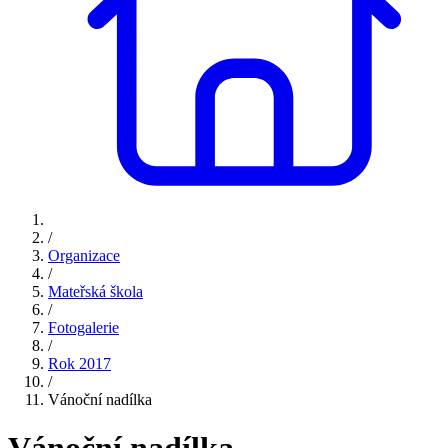
/
Organizace
/
Mateřská škola
/
Fotogalerie
/
Rok 2017
/
Vánoční nadílka