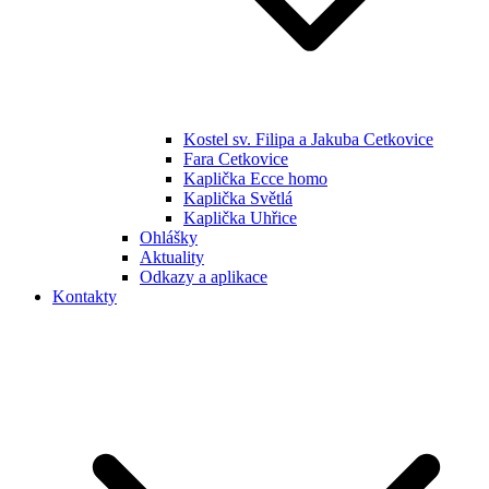
Kostel sv. Filipa a Jakuba Cetkovice
Fara Cetkovice
Kaplička Ecce homo
Kaplička Světlá
Kaplička Uhřice
Ohlášky
Aktuality
Odkazy a aplikace
Kontakty