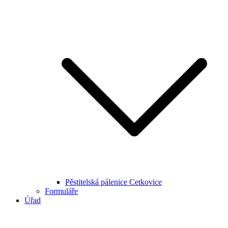
Pěstitelská pálenice Cetkovice
Formuláře
Úřad