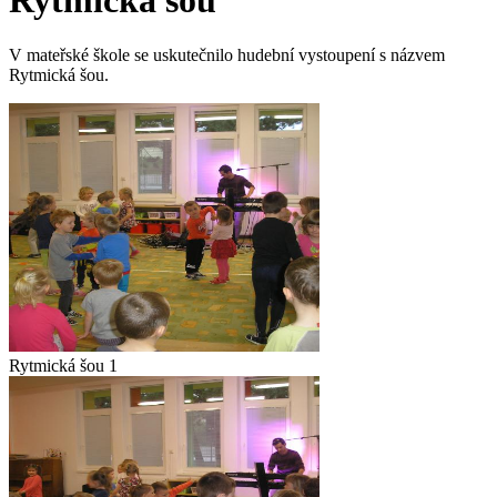
Rytmická šou
V mateřské škole se uskutečnilo hudební vystoupení s názvem
Rytmická šou.
Rytmická šou 1