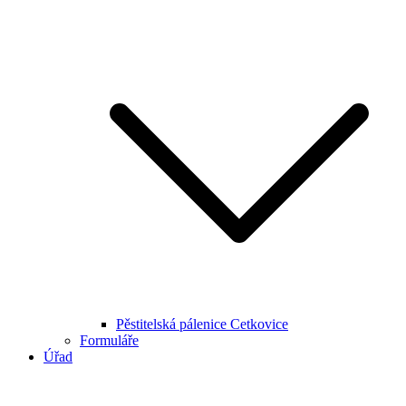
Pěstitelská pálenice Cetkovice
Formuláře
Úřad