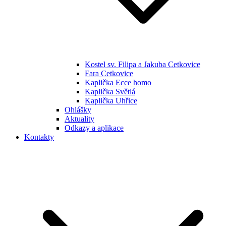
Kostel sv. Filipa a Jakuba Cetkovice
Fara Cetkovice
Kaplička Ecce homo
Kaplička Světlá
Kaplička Uhřice
Ohlášky
Aktuality
Odkazy a aplikace
Kontakty