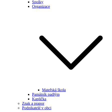
Spolky
Organizace
Mateřská škola
Památník padlým
Kaplička
Znak a prapor
Podnikatelé v obci