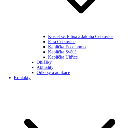
Kostel sv. Filipa a Jakuba Cetkovice
Fara Cetkovice
Kaplička Ecce homo
Kaplička Světlá
Kaplička Uhřice
Ohlášky
Aktuality
Odkazy a aplikace
Kontakty