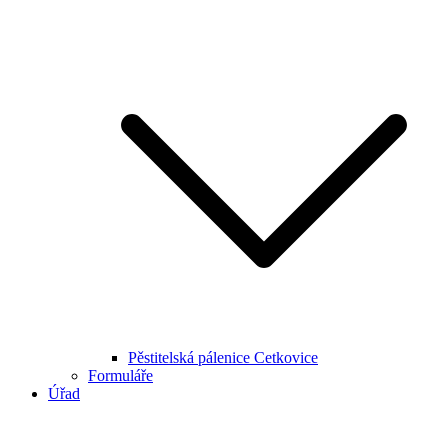
Pěstitelská pálenice Cetkovice
Formuláře
Úřad