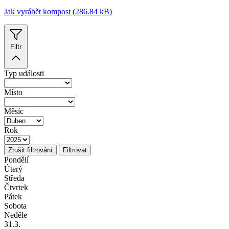
Jak vyrábět kompost (286.84 kB)
Filtr
Typ události
Místo
Měsíc
Rok
Zrušit filtrování
Filtrovat
Pondělí
Úterý
Středa
Čtvrtek
Pátek
Sobota
Neděle
31
.3.