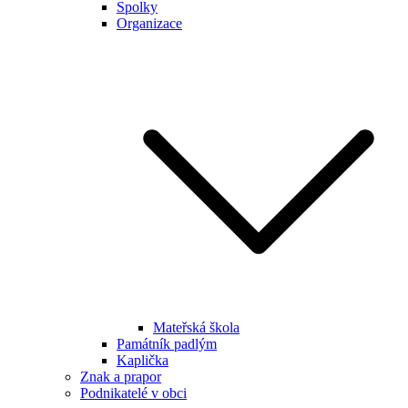
Spolky
Organizace
Mateřská škola
Památník padlým
Kaplička
Znak a prapor
Podnikatelé v obci