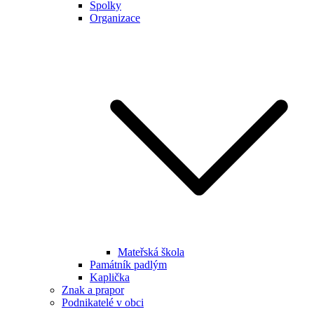
Spolky
Organizace
Mateřská škola
Památník padlým
Kaplička
Znak a prapor
Podnikatelé v obci