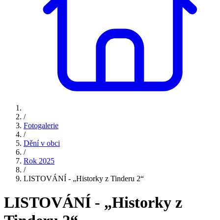
/
Fotogalerie
/
Dění v obci
/
Rok 2025
/
LISTOVÁNÍ - „Historky z Tinderu 2“
LISTOVÁNÍ - „Historky z