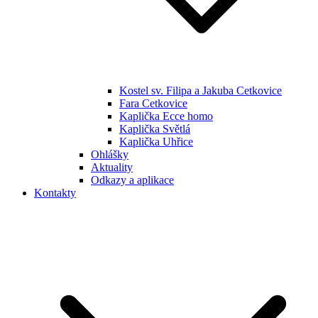
Kostel sv. Filipa a Jakuba Cetkovice
Fara Cetkovice
Kaplička Ecce homo
Kaplička Světlá
Kaplička Uhřice
Ohlášky
Aktuality
Odkazy a aplikace
Kontakty