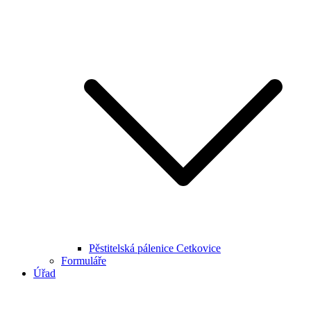
Pěstitelská pálenice Cetkovice
Formuláře
Úřad