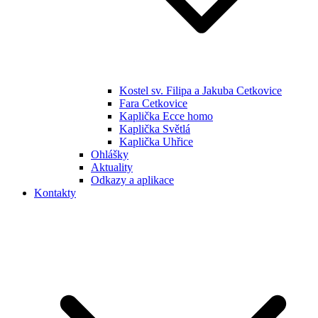
Kostel sv. Filipa a Jakuba Cetkovice
Fara Cetkovice
Kaplička Ecce homo
Kaplička Světlá
Kaplička Uhřice
Ohlášky
Aktuality
Odkazy a aplikace
Kontakty