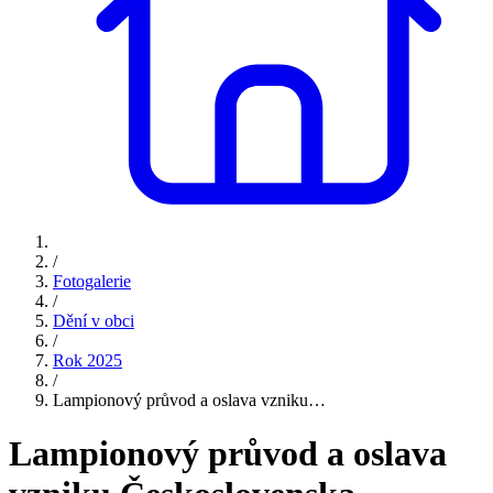
/
Fotogalerie
/
Dění v obci
/
Rok 2025
/
Lampionový průvod a oslava vzniku…
Lampionový průvod a oslava