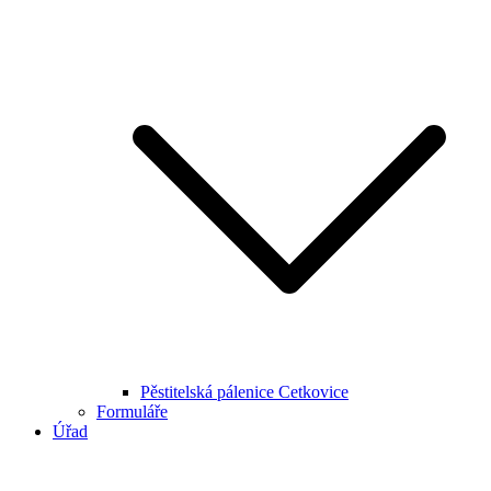
Pěstitelská pálenice Cetkovice
Formuláře
Úřad