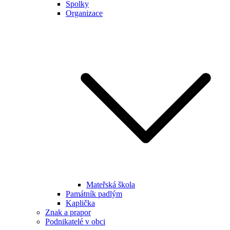
Spolky
Organizace
Mateřská škola
Památník padlým
Kaplička
Znak a prapor
Podnikatelé v obci