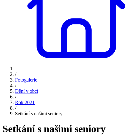
/
Fotogalerie
/
Dění v obci
/
Rok 2021
/
Setkání s našimi seniory
Setkání s našimi seniory