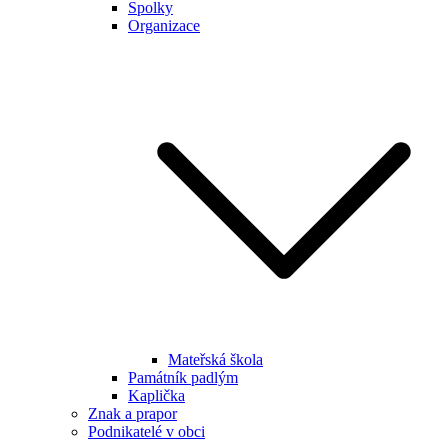
Spolky
Organizace
Mateřská škola
Památník padlým
Kaplička
Znak a prapor
Podnikatelé v obci