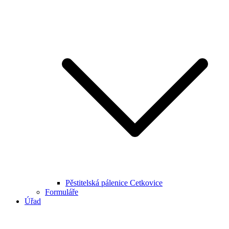
Pěstitelská pálenice Cetkovice
Formuláře
Úřad