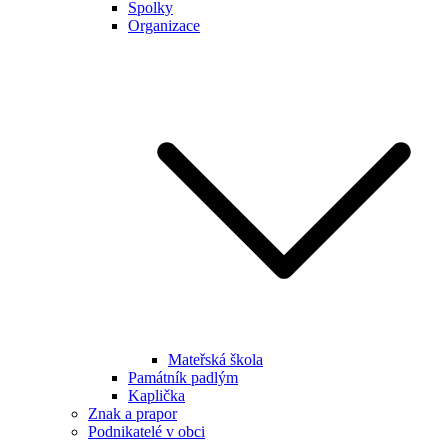
Spolky
Organizace
Mateřská škola
Památník padlým
Kaplička
Znak a prapor
Podnikatelé v obci