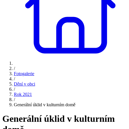
/
Fotogalerie
/
Dění v obci
/
Rok 2021
/
Generální úklid v kulturním domě
Generální úklid v kulturním