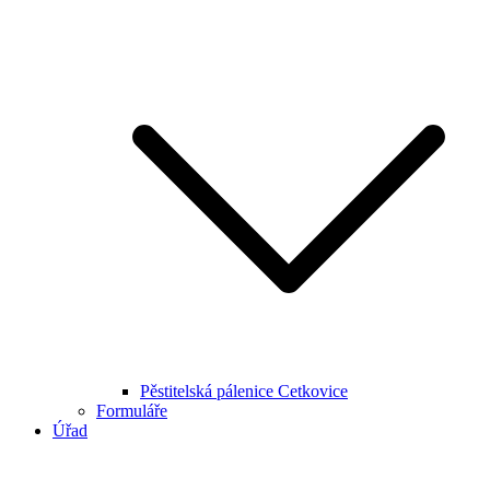
Pěstitelská pálenice Cetkovice
Formuláře
Úřad