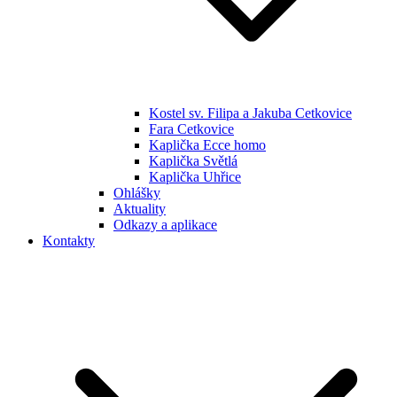
Kostel sv. Filipa a Jakuba Cetkovice
Fara Cetkovice
Kaplička Ecce homo
Kaplička Světlá
Kaplička Uhřice
Ohlášky
Aktuality
Odkazy a aplikace
Kontakty