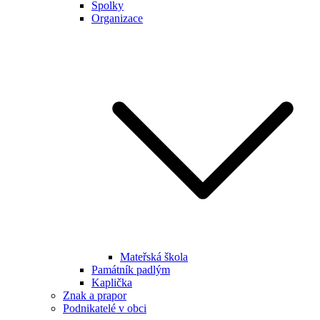
Spolky
Organizace
Mateřská škola
Památník padlým
Kaplička
Znak a prapor
Podnikatelé v obci