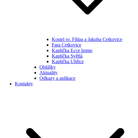
Kostel sv. Filipa a Jakuba Cetkovice
Fara Cetkovice
Kaplička Ecce homo
Kaplička Světlá
Kaplička Uhřice
Ohlášky
Aktuality
Odkazy a aplikace
Kontakty