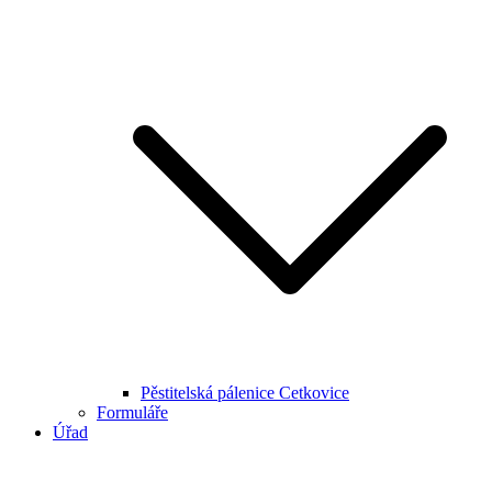
Pěstitelská pálenice Cetkovice
Formuláře
Úřad