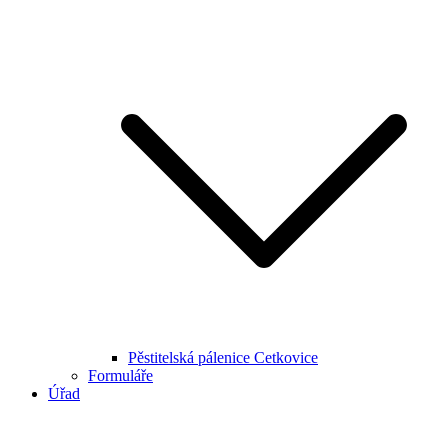
Pěstitelská pálenice Cetkovice
Formuláře
Úřad