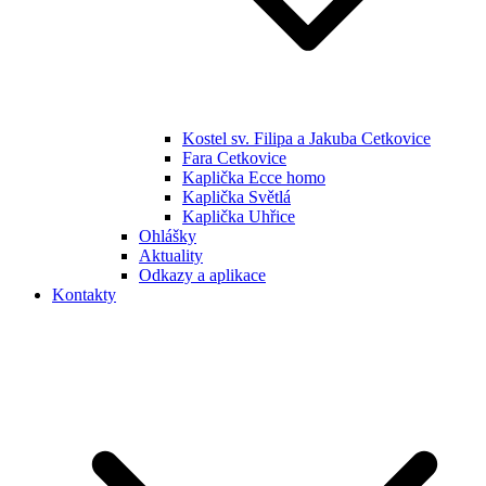
Kostel sv. Filipa a Jakuba Cetkovice
Fara Cetkovice
Kaplička Ecce homo
Kaplička Světlá
Kaplička Uhřice
Ohlášky
Aktuality
Odkazy a aplikace
Kontakty