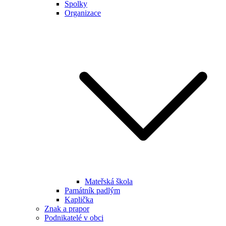
Spolky
Organizace
Mateřská škola
Památník padlým
Kaplička
Znak a prapor
Podnikatelé v obci